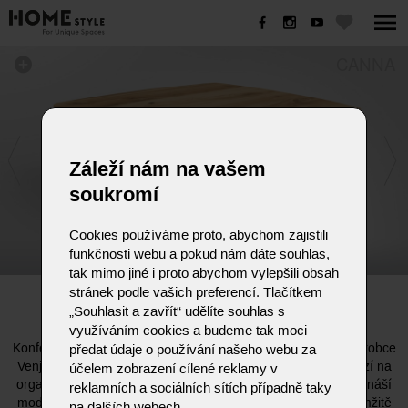
CANNA
Záleží nám na vašem
soukromí
Cookies používáme proto, abychom zajistili
funkčnosti webu a pokud nám dáte souhlas,
tak mimo jiné i proto abychom vylepšili obsah
stránek podle vašich preferencí. Tlačítkem
CANNA
„Souhlasit a zavřít“ udělíte souhlas s
využíváním cookies a budeme tak moci
Konferenční stolek CANNA od renomovaného německého výrobce
předat údaje o používání našeho webu za
Venjakob je mistrovským dílem moderního designu, který sází na
účelem zobrazení cílené reklamy v
organické tvary a harmonii. Na rozdíl od přísné geometrie přináší
reklamních a sociálních sítích případně taky
model CANNA do interiéru jemnost a plynulé linie, které okamžitě
na dalších webech.