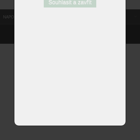
Souhlasit a zavřít
NAPOSLEDY NAVŠTÍVENÉ ODKAZY
©
Homestyle.cz
2026
Responzivní web od Artweby.cz