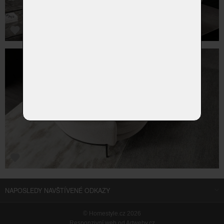
NAPOSLEDY NAVŠTÍVENÉ ODKAZY
©
Homestyle.cz
2026
Responzivní web od Artweby.cz