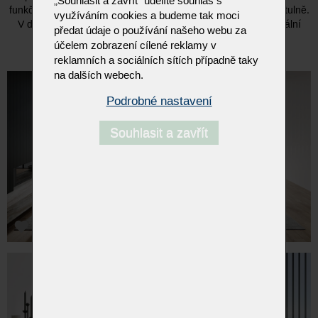
„Souhlasit a zavřít“ udělíte souhlas s
funkčností a stabilitou. Její měkké křivky působí mimořádně útulně.
využíváním cookies a budeme tak moci
V duetu s ocelovými prvky podnože se celek vyznačuje vizuální
předat údaje o používání našeho webu za
lehkostí.
účelem zobrazení cílené reklamy v
reklamních a sociálních sítích případně taky
na dalších webech.
Podrobné nastavení
Souhlasit a zavřít