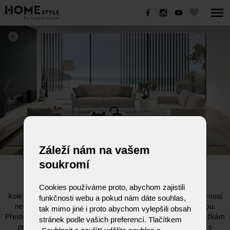
HUDSON
Záleží nám na vašem
soukromí
HUDSON
Cookies používáme proto, abychom zajistili
Kolem pohovky HUDSON nelze projít lhostejně. Upoutá pozornost
funkčnosti webu a pokud nám dáte souhlas,
nejen svým jedinečným tvarem, ale také neobyčejnou barvou.
tak mimo jiné i proto abychom vylepšili obsah
Přestože je její konstrukce pevná, díky tenkým, ale pevným nožkám
stránek podle vašich preferencí. Tlačítkem
působí lehce jako pírko. Snoubí se v ní elegance a klasika s