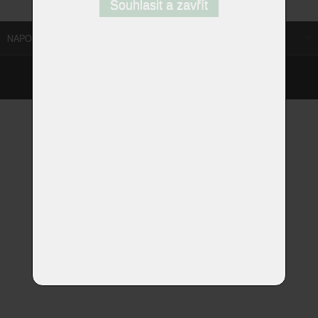
Souhlasit a zavřít
NAPOSLEDY NAVŠTÍVENÉ ODKAZY
©
Homestyle.cz
2026
Responzivní web od Artweby.cz