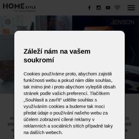
JENSON
Záleží nám na vašem
soukromí
Cookies používáme proto, abychom zajistili
funkčnosti webu a pokud nám dáte souhlas,
tak mimo jiné i proto abychom vylepšili obsah
stránek podle vašich preferencí. Tlačítkem
„Souhlasit a zavřít“ udělíte souhlas s
JENSON
využíváním cookies a budeme tak moci
Křeslo JENSON představuje dokonalé spojení estetiky a
předat údaje o používání našeho webu za
mimořádného pohodlí. Tento model vypadá skvěle v každém
účelem zobrazení cílené reklamy v
interiéru – ať už jde o stylový obývací pokoj, útulný čtecí koutek
reklamních a sociálních sítích případně taky
nebo reprezentativní kancelář. Nabízí obzvláště příjemné a
na dalších webech.
relaxační sezení, které zajišťuje ležérní volné čalounění v