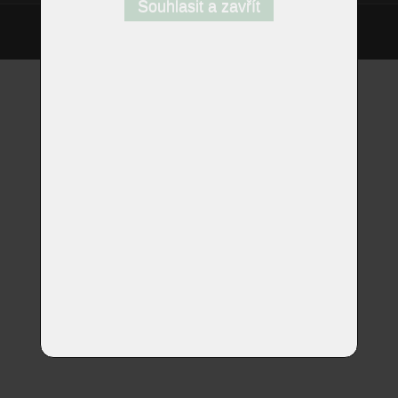
Souhlasit a zavřít
©
Homestyle.cz
2026
Responzivní web od Artweby.cz