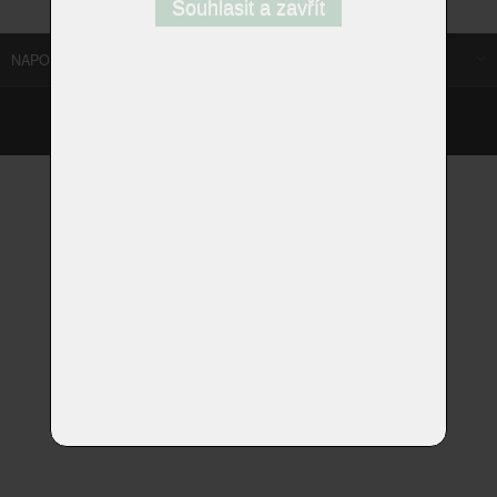
Souhlasit a zavřít
NAPOSLEDY NAVŠTÍVENÉ ODKAZY
©
Homestyle.cz
2026
Responzivní web od Artweby.cz