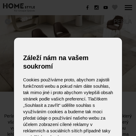
PERLA
Záleží nám na vašem
soukromí
Cookies používáme proto, abychom zajistili
funkčnosti webu a pokud nám dáte souhlas,
tak mimo jiné i proto abychom vylepšili obsah
stránek podle vašich preferencí. Tlačítkem
PERLA
„Souhlasit a zavřít“ udělíte souhlas s
využíváním cookies a budeme tak moci
Perla je pečlivě navržený elegantní stůl s výraznými rozměry, který
předat údaje o používání našeho webu za
však v prostoru nikdy nepůsobí těžce. Tento kus nábytku, který
účelem zobrazení cílené reklamy v
vytvořil designér Andrea Lucatello, je definován překvapivou
reklamních a sociálních sítích případně taky
lehkostí kovu. Stůl Perla se vyznačuje podnoží tvořenou dvěma