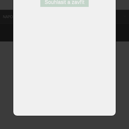
Souhlasit a zavřít
NAPOSLEDY NAVŠTÍVENÉ ODKAZY
©
Homestyle.cz
2026
Responzivní web od Artweby.cz