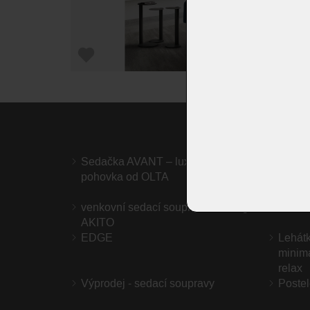
Sedačka AVANT – luxusní modulární
Sedac
pohovka od OLTA
venkovní sedací souprava bullfrog
Venkov
AKITO
EDGE
Lehátk
minima
relax
Výprodej - sedací soupravy
Postel