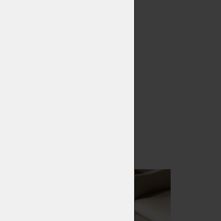
í značku Eforma, představuje
 kovové základně a kulaté
dém detailu. Tato stylová a
iluetou přirozeně doplňuje
l Aldo k dispozici také ve
estetickou hodnotu. Aldo je
 nejmenším prostorům a
řil designér Antoy Filips, má
 keramickou.