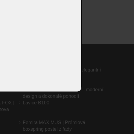
 pohovka
Sedací soupravy ANAGA – elegantní
asovým
modulární kolekce od OLTY
Křeslo JADON od KOINOR – moderní
design a dokonalé pohodlí
k FOX |
Lavice B100
mova
Femira MAXIMUS | Prémiová
boxspring postel z řady