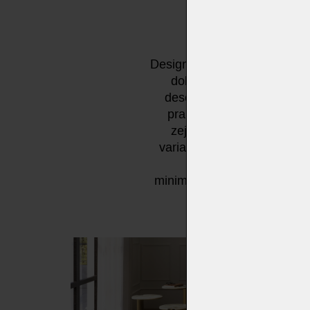
Designový konferenční stole
dokonalou harmonii minim
desce o tloušťce 10 mm je 
praktická podpora se skvě
zejména lounge křeslo Isi
variantě s keramickou desk
originální konferenčn
minimalistickému prostředí. 
lakovanou k