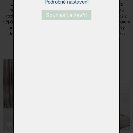
Podrobné nastavení
ELLIOT nabízí obepínající a pohodlný sedák, který zaručuje
maximální komfort při sezení. Díky praktickému mechanismu
Souhlasit a zavřít
rozkládání se během okamžiku promění v pohodlné lůžko, což z
něj činí perfektní řešení nejen pro obývací pokoje, ale i pro prostory
určené k přijímání hostů. S důrazem na kvalitu, detail a italský
design je pohovka ELLIOT symbolem elegance, praktičnosti a
nadčasového stylu.
ELLIOT – minimalistická forma, maximální pohodlí.