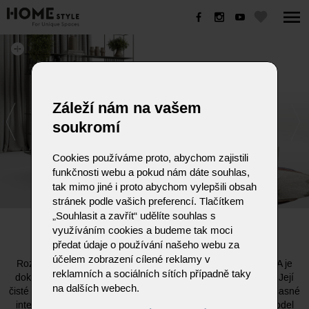
ELLIOT
Záleží nám na vašem
soukromí
Cookies používáme proto, abychom zajistili
funkčnosti webu a pokud nám dáte souhlas,
tak mimo jiné i proto abychom vylepšili obsah
stránek podle vašich preferencí. Tlačítkem
„Souhlasit a zavřít“ udělíte souhlas s
ELLIOT
využíváním cookies a budeme tak moci
předat údaje o používání našeho webu za
účelem zobrazení cílené reklamy v
Rozkládací pohovka ELLIOT od italské značky VIS COMODA je
reklamních a sociálních sítích případně taky
dokonalým spojením moderní estetiky, pohodlí a funkčnosti. Její
na dalších webech.
čisté linie a vyvážené proporce z ní činí ideální volbu pro současné
interiéry, kde se klade důraz na jednoduchost a eleganci. Model