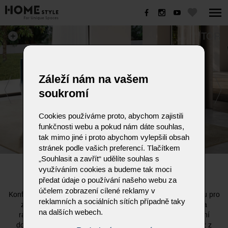
TOR
Záleží nám na vašem
soukromí
Cookies používáme proto, abychom zajistili
funkčnosti webu a pokud nám dáte souhlas,
tak mimo jiné i proto abychom vylepšili obsah
stránek podle vašich preferencí. Tlačítkem
„Souhlasit a zavřít“ udělíte souhlas s
TOR
využíváním cookies a budeme tak moci
předat údaje o používání našeho webu za
účelem zobrazení cílené reklamy v
Konferenční stolek Tor, navržený designérem Nello Palombou pro
reklamních a sociálních sítích případně taky
značku Eforma, představuje vrchol nadčasové elegance a
na dalších webech.
rafinovaného italského designu. Tento univerzální a funkční
doplněk je postaven na hře kontrastů, kde robustní podnož z