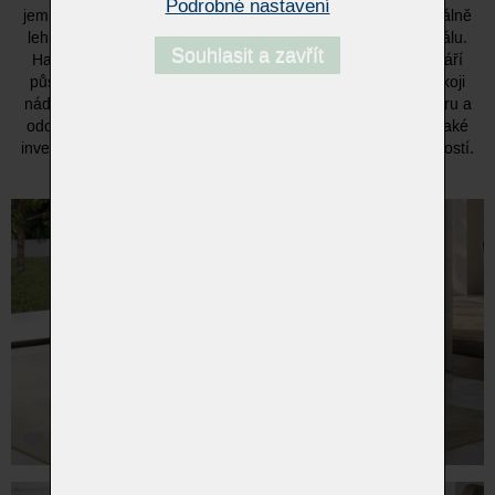
Podrobné nastavení
jemného leštěného mramoru tvoří stabilní základnu pro vizuálně
lehkou, tvarovanou obdélníkovou desku z prvotřídního křišťálu.
Souhlasit a zavřít
Harmonické spojení těchto dvou ušlechtilých materiálů vytváří
působivý vizuální efekt, který dodá každému obývacímu pokoji
nádech luxusu a stylu. Díky použití vysoce kvalitního mramoru a
odolného skla je stolek Tor nejen estetickým skvostem, ale také
investicí do kvality s garantovanou pevností a dlouhou životností.