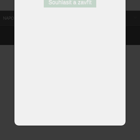
Souhlasit a zavřít
NAPOSLEDY NAVŠTÍVENÉ ODKAZY
©
Homestyle.cz
2026
Responzivní web od Artweby.cz