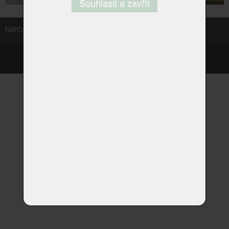
Souhlasit a zavřít
NAPOSLEDY NAVŠTÍVENÉ ODKAZY
©
Homestyle.cz
2026
Responzivní web od Artweby.cz