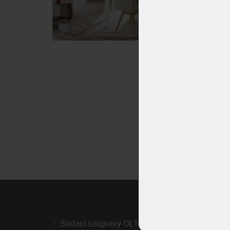
Sedací soupravy OLTA
Křesl