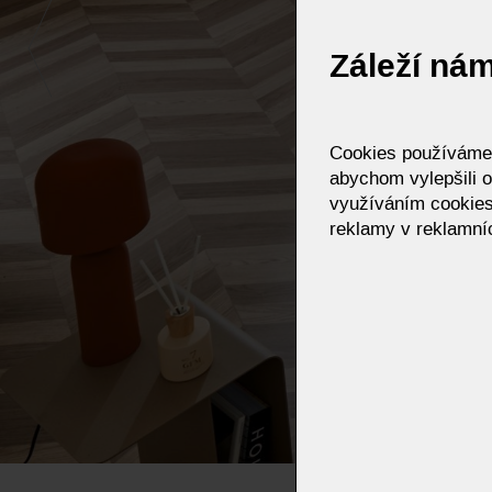
Záleží ná
Cookies používáme p
abychom vylepšili o
využíváním cookies
reklamy v reklamníc