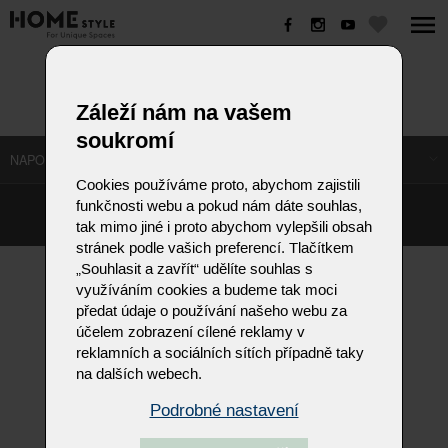
VITTORIA
Záleží nám na vašem
soukromí
NAPOSLEDY NAVŠTÍVENÉ ODKAZY
Cookies používáme proto, abychom zajistili
funkčnosti webu a pokud nám dáte souhlas,
©
Homestyle.cz
2026
tak mimo jiné i proto abychom vylepšili obsah
Responzivní web od Artweby.cz
stránek podle vašich preferencí. Tlačítkem
„Souhlasit a zavřít“ udělíte souhlas s
využíváním cookies a budeme tak moci
předat údaje o používání našeho webu za
účelem zobrazení cílené reklamy v
reklamních a sociálních sítích případně taky
na dalších webech.
Podrobné nastavení