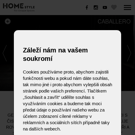
CABALLERO
Záleží nám na vašem
soukromí
Cookies používáme proto, abychom zajistili
funkčnosti webu a pokud nám dáte souhlas,
tak mimo jiné i proto abychom vylepšili obsah
stránek podle vašich preferencí. Tlačítkem
„Souhlasit a zavřít“ udělíte souhlas s
CABALLERO
využíváním cookies a budeme tak moci
předat údaje o používání našeho webu za
GENTLEMANSKÝ STYL. SILNÝ CHARAKTER V KOMBINACI S
účelem zobrazení cílené reklamy v
ČISTÝM A JEMNÝM DESIGNEM. KUBICKÝ TVAR PODTRHUJE
reklamních a sociálních sítích případně taky
ROVNOU LINII, JEMNĚ ČLENĚNOU VKLÁDANÝMI POLŠTÁŘI A
na dalších webech.
SPECIÁLNÍ KONSTRUKCÍ PODRUČEK. ZÁDOVÉ PRVKY