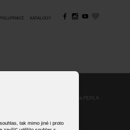
POLUPRÁCE
KATALOGY
Designový jídelní stůl Efroma PERLA
– elegance do vaší jídelny
ARNO
ouhlas, tak mimo jiné i proto
MIU
 zavřít“ udělíte souhlas s
JOJO