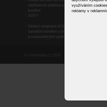
využíváním cookies
nadčasová estetika a výjimečný
– ležé
komfort
reklamy v reklamníc
SOFY
Koinor
jídeln
Sedací souprava KOINOR Vineto –
variabilní komfort s otočnými opěradly
a nastavitelnými područkami
©
Homestyle.cz
2026