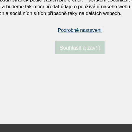
 a budeme tak moci předat údaje o používání našeho webu 
rní komfort a variabilní design
h a sociálních sítích případně taky na dalších webech.
 T1803 | Flexibilní rozkládací
í stůl z dřevěné dýhy
Podrobné nastavení
Souhlasit a zavřít
Resp