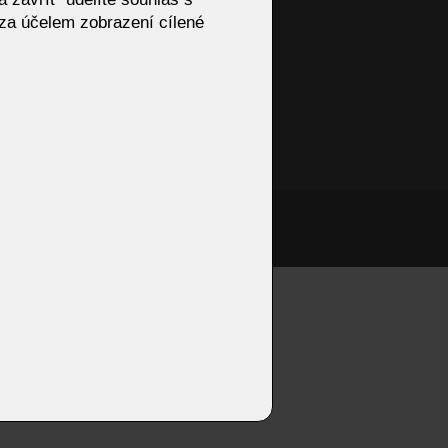
za účelem zobrazení cílené
HORIZON by Olta
onzivní web od Artweby.cz