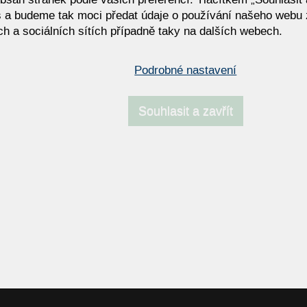
 a budeme tak moci předat údaje o používání našeho webu 
h a sociálních sítích případně taky na dalších webech.
LUIS
Podrobné nastavení
Souhlasit a zavřít
NAPOSLEDY NAVŠTÍVENÉ ODKAZY
 soupravy Bullfrog
KOINOR ABBY: Moderní sed
souprava | HOME STYLE
 - SALE - OUTLET
Sedací soupravy OLTA
 -60%
T 130
ON
Stoly a židle Eforma
e femira
AKCE - KOINOR -40%