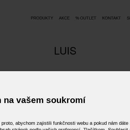
PRODUKTY
AKCE
% OUTLET
KONTAKT
S
LUIS
m na vašem soukromí
roto, abychom zajistili funkčnosti webu a pokud nám dáte s
bsah stránek podle vašich preferencí. Tlačítkem „Souhlasit a