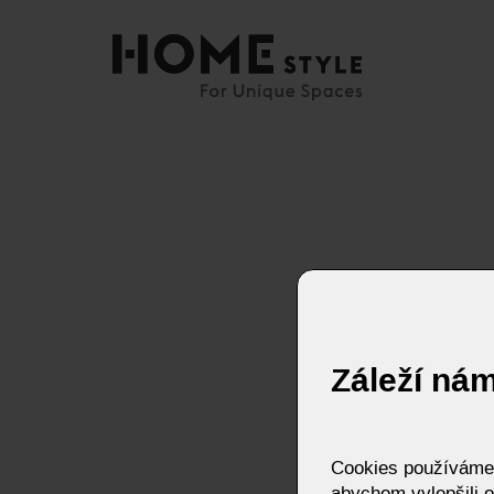
Záleží ná
Cookies používáme p
abychom vylepšili o