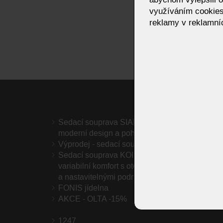
využíváním cookies
reklamy v reklamníc
Sedací souprava SIAMO Bullfrog –
Sedací
moderní design a pohodlí
Výprodej - sedací soupravy
AVIVO
Sedací souprava KOINOR Vineto –
ICLUU
variabilní komfort s otočnými opěradly
a nastavitelnými područkami
FONIS jídelna
LAGO
AKCE - OLTA -15%
Postel
1247