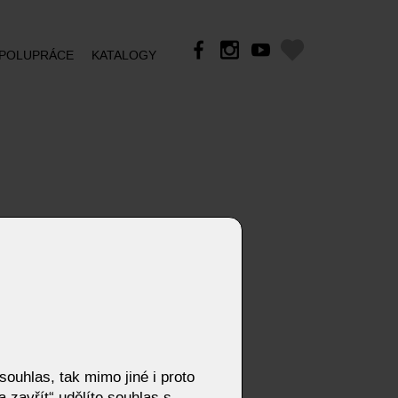
POLUPRÁCE
KATALOGY
ouhlas, tak mimo jiné i proto
 zavřít“ udělíte souhlas s