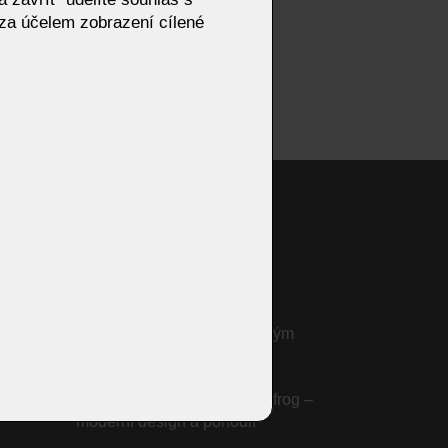
za účelem zobrazení cílené
ací
Výprodej - ložnice
Sedací soupravy KOINOR
Křeslo Jingle od KOINOR –
dynamický design s houpavým
pohybem
Jídelny, stoly a židle
Sedací souprava IWAN Bullfrog –
moderní design a pohodlí