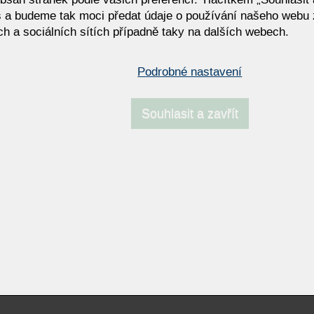
 a budeme tak moci předat údaje o používání našeho webu 
ej - ložnice
JOHANN VENKOVNÍ
h a sociálních sítích případně taky na dalších webech.
í souprava KOINOR Hiero –
Sudbrock MELLINY | Design
Podrobné nastavení
rní systém s volbou výšky zad
psací stůl a home office s leh
imálním komfortem
Souhlasit a zavřít
Resp