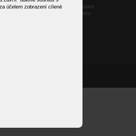
za účelem zobrazení cílené
CLAYTON od KOINOR – luxusní
sedací souprava pro dokonalou
relaxaci
ový
NARCISO
kostí
onzivní web od Artweby.cz