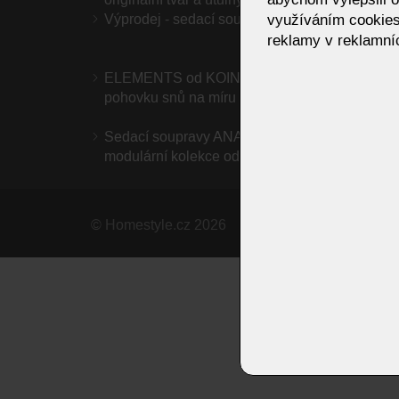
využíváním cookies
Výprodej - sedací soupravy
Výprod
reklamy v reklamníc
ELEMENTS od KOINOR – vytvořte si
Sedac
pohovku snů na míru
modulá
a max
Sedací soupravy ANAGA – elegantní
modulární kolekce od OLTY
©
Homestyle.cz
2026