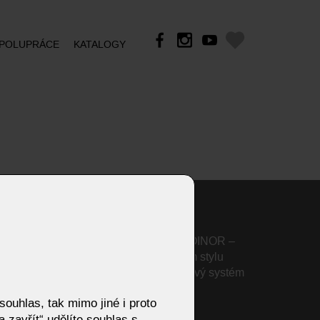
POLUPRÁCE
KATALOGY
Houpací křeslo JOJO od KOINOR –
moderní relax v designovém stylu
Sudbrock SCALA | Nábytkový systém
pro čistý design
ouhlas, tak mimo jiné i proto
Výprodej - židle
 zavřít“ udělíte souhlas s