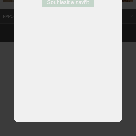
Souhlasit a zavřít
NAPOSLEDY NAVŠTÍVENÉ ODKAZY
©
Homestyle.cz
2026
Responzivní web od Artweby.cz