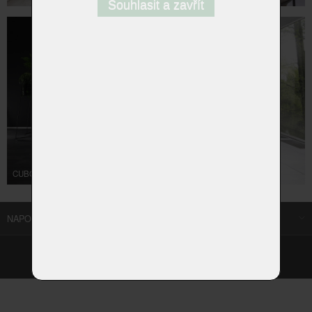
Souhlasit a zavřít
CUBO HOME OFFICE
NAPOSLEDY NAVŠTÍVENÉ ODKAZY
©
Homestyle.cz
2026
Responzivní web od Artweby.cz