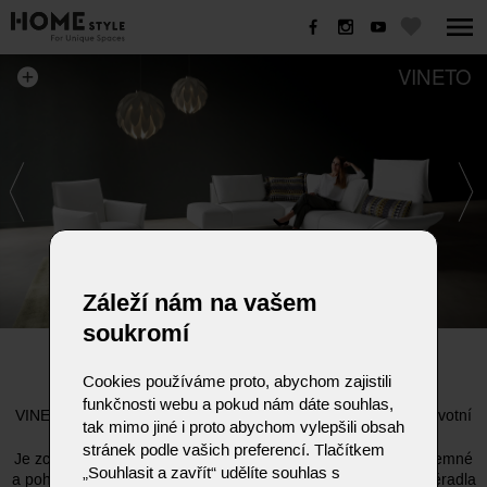
VINETO
Záleží nám na vašem
soukromí
VINETO
Cookies používáme proto, abychom zajistili
funkčnosti webu a pokud nám dáte souhlas,
VINETO nabízí prostor pro emoce, klid a relaxaci, požitek a životní
tak mimo jiné i proto abychom vylepšili obsah
styl.
stránek podle vašich preferencí. Tlačítkem
Je zcela individuální a proměnlivé. Krychlové sedáky jsou příjemné
„Souhlasit a zavřít“ udělíte souhlas s
a pohodlné a jistě oceníte i plynule nastavitelné područky. Opěradla