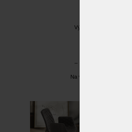
Významná kolekce čalou
designem. Dík
– 
– Otočná hliníková zákl
Na výběr je čalounění z pr