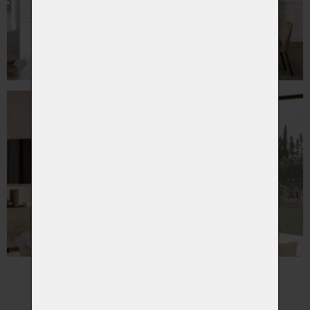
OSVĚTLENÍ
dále také naleznete jako