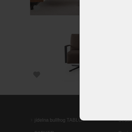
jídelna bullfrog TABLO
Sedac