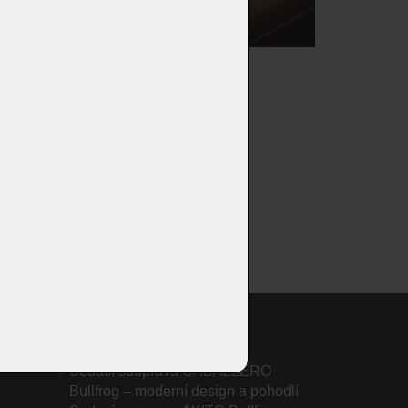
 –
Sedací souprava CABALLERO
Bullfrog – moderní design a pohodlí