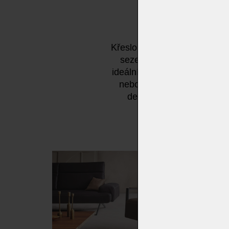
Křeslo JADON od značky KOI
sezení. Díky otočné konst
ideálním doplňkem do modern
nebo v práškově lakované 
detail lze doladit podle
Ležérní, vo
JADON od KOINOR