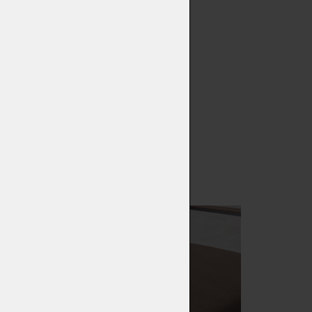
ího zpracování a pohodlného
eň stabilně, čímž se stává
k dispozici v provedení nikl
s ostatním nábytkem. Každý
běr potahového materiálu.
něný vzhled.
onalé rovnováze.