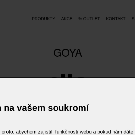
PRODUKTY
AKCE
% OUTLET
KONTAKT
S
GOYA
m na vašem soukromí
roto, abychom zajistili funkčnosti webu a pokud nám dáte s