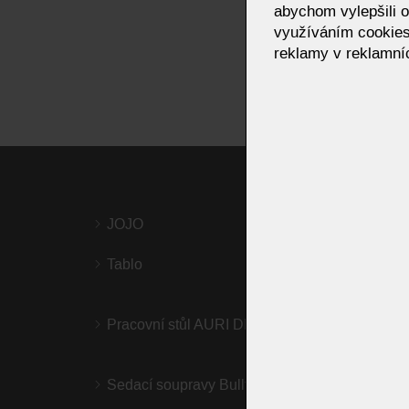
abychom vylepšili o
využíváním cookies
reklamy v reklamníc
JOJO
Design
Moom 
Tablo
Sedac
Pracovní stůl AURI DESK
FONIS 
Sedací soupravy Bullfrog
HOME