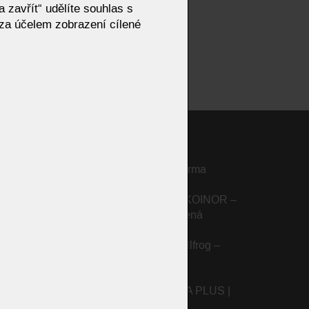
 zavřít“ udělíte souhlas s
za účelem zobrazení cílené
Designový stolek Perry| Eforma
Dynamické křeslo Jody od KOINOR –
ikostech
inteligentní komfort a přirozená
relaxace
Sedací souprava AKITO Bullfrog –
ovou
moderní design a pohodlí
Šatní skříně Sudbrock MIRIA PLUS |
Lineární design na míru