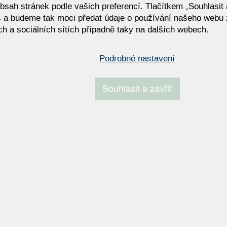
bsah stránek podle vašich preferencí. Tlačítkem „Souhlasit a
 a budeme tak moci předat údaje o používání našeho webu 
h a sociálních sítích případně taky na dalších webech.
GOYA
Podrobné nastavení
Souhlasit a zavřít
NAPOSLEDY NAVŠTÍVENÉ ODKAZY
ový stolek Febe | Design
Konferenční stolky
| Eforma
í soupravy OLTA
Moderní křeslo Ray OLTA –
čalouněné křeslo ve dvou vel
i otočné verzi
vitrína -60%
Eforma SIR | Luxusní italský
konferenční stolek s mramor
podstavou
 OFFICE
BALOU