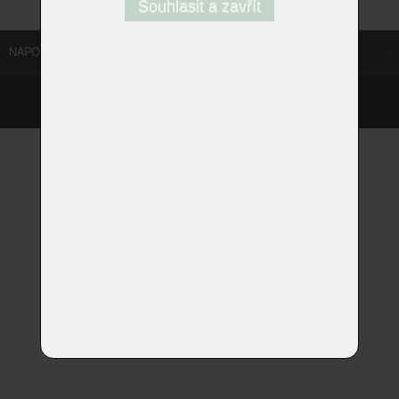
Souhlasit a zavřít
NAPOSLEDY NAVŠTÍVENÉ ODKAZY
©
Homestyle.cz
2026
Responzivní web od Artweby.cz