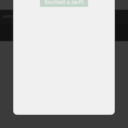
Souhlasit a zavřít
NAPOSLEDY NAVŠTÍVENÉ ODKAZY
©
Homestyle.cz
2026
Responzivní web od Artweby.cz