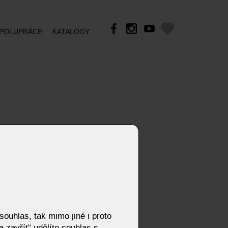
POLUPRÁCE
KATALOGY
ouhlas, tak mimo jiné i proto
 zavřít“ udělíte souhlas s