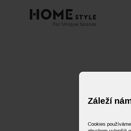
Záleží ná
Cookies používáme p
abychom vylepšili o