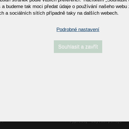
 a budeme tak moci předat údaje o používání našeho webu 
h a sociálních sítích případně taky na dalších webech.
ISCO
Podrobné nastavení
Souhlasit a zavřít
NAPOSLEDY NAVŠTÍVENÉ ODKAZY
nová židle Efroma LARA –
Pracovní stůl ONDA DESK
ce a komfort v jednom
cí křeslo JOJO od KOINOR –
Jídelny, stoly a židle
í relax v designovém stylu
ce
Výprodej - židle
ogy
Sedací soupravy Bullfrog
TI
Výprodej - obývací pokoje