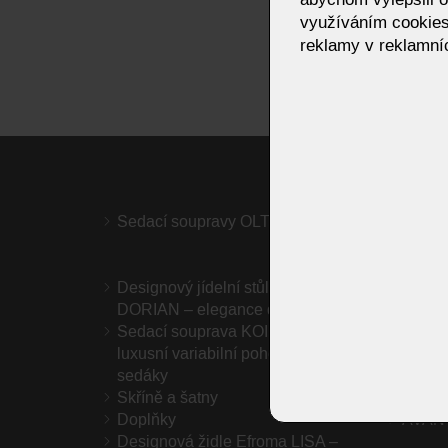
využíváním cookies
reklamy v reklamníc
Sedací soupravy OLTA
Desig
elegan
Designový jídelní stůl Efroma
Houpa
DORIAN – elegance do vaší jídelny
modern
Sedací souprava KOINOR Marilyn –
Ložni
luxusní variabilní pohovka s otočnými
sedáky
Skříně a šatny
Katal
Doplňky
AVAN
Designová židle Efroma LISA –