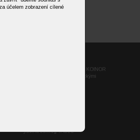
za účelem zobrazení cílené
Sedací souprava Wendy od KOINOR
– zaoblený design s organickými
liniemi a moderní elegancí
Konferenční stolky
Předsíně
Výprodej - sedací soupravy
jídelna bullfrog TABLO