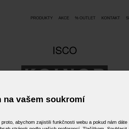
PRODUKTY
AKCE
% OUTLET
KONTAKT
S
ISCO
m na vašem soukromí
roto, abychom zajistili funkčnosti webu a pokud nám dáte s
bsah stránek podle vašich preferencí. Tlačítkem „Souhlasit a