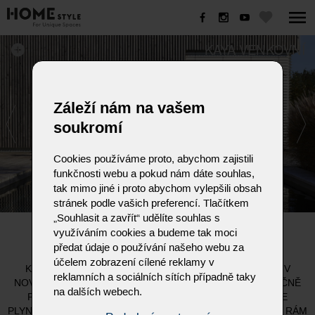
KAYA VENKOVNÍ
Záleží nám na vašem
soukromí
Cookies používáme proto, abychom zajistili
funkčnosti webu a pokud nám dáte souhlas,
tak mimo jiné i proto abychom vylepšili obsah
stránek podle vašich preferencí. Tlačítkem
„Souhlasit a zavřít“ udělíte souhlas s
KAYA VENKOVNÍ
využíváním cookies a budeme tak moci
předat údaje o používání našeho webu za
účelem zobrazení cílené reklamy v
KOUTEK PRO ZNALCE. ÚSPĚŠNÉ FUNKCE BULLFROG V
reklamních a sociálních sítích případně taky
NOVÉM DESIGNU. PURISTICKY ČISTÝ. SEDADLA LZE RUČNĚ
na dalších webech.
POSOUVAT O 40 cm. OPĚRADLA A PODRUČKY MŮŽETE
PLYNULE SKLOPIT AŽ DO VODOROVNÉ POLOHY. KOVOVÝ RÁM