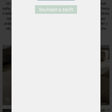
10 mm, kterou nesou subtilní a lehce působící lakované kovové
nohy. Právě díky své rafinované siluetě a elegantním liniím se Perry
Souhlasit a zavřít
s lehkostí začleňuje do moderně i klasicky laděných prostorů. Tento
vysoce funkční doplněk interiéru představuje ideální kombinaci
praktičnosti a italského stylu, přičemž jeho univerzální charakter z
něj činí nadčasový kus nábytku vhodný do jakéhokoli obývacího
pokoje.