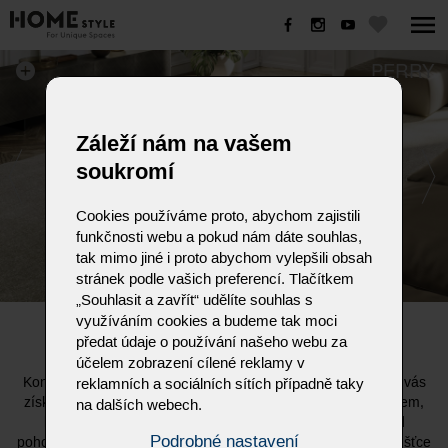
PERRY
Záleží nám na vašem
soukromí
Cookies používáme proto, abychom zajistili
funkčnosti webu a pokud nám dáte souhlas,
tak mimo jiné i proto abychom vylepšili obsah
stránek podle vašich preferencí. Tlačítkem
„Souhlasit a zavřít“ udělíte souhlas s
využíváním cookies a budeme tak moci
PERRY
předat údaje o používání našeho webu za
účelem zobrazení cílené reklamy v
Konferenční stolek Perry z dílny designéra Nello Palomby si vás
reklamních a sociálních sítích případně taky
získá svým jednoduchým a zároveň vysoce originálním tvarem,
na dalších webech.
který nejlépe vynikne jako ústřední prvek na koberci před
Podrobné nastavení
pohovkou. Dominantou stolku je kulatá skleněná deska o tloušťce