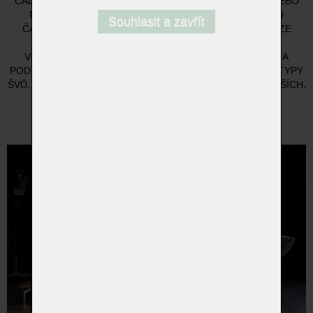
ČALOUNĚNÉ PRVKY, POJÍŽDĚJÍCÍ DO STRAN (RUČNĚ NEBO
MOTOROVĚ POHÁNĚNÉ), PODEPŘENÉ ODLEHČENOU
Souhlasit a zavřít
ČALOUNĚNOU PODESTOU. OPĚRADLA A PODRUČKY LZE
NASTAVIT V KROCÍCH AŽ DO VODOROVNÉ POLOHY.
VOLITELNĚ S INTEGROVANOU ODKÁDACÍ PLOCHOU NA
PODESTĚ. LZE ZVOLIT RŮZNÉ POTAHY (LÁTKY/KŮŽE) A TYPY
ŠVŮ. KOVOVÉ PODNOŽÍ JE V RŮZNÝCH VÝŠKÁCH A POVRŠÍCH.
UNIKÁTNÍ KUSOVÁ VÝROBA.
přejít na domovskou stránku www.bullfrog-design.cz