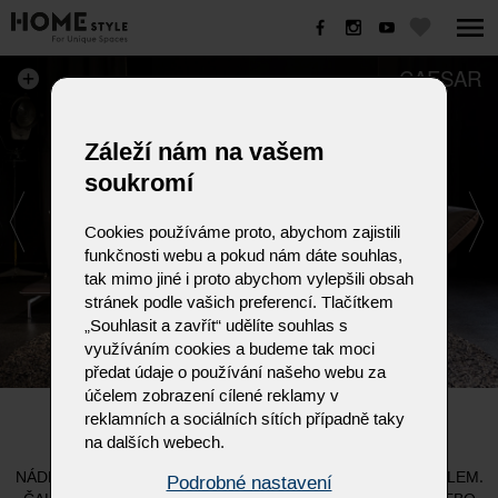
CAESAR
Záleží nám na vašem
soukromí
Cookies používáme proto, abychom zajistili
funkčnosti webu a pokud nám dáte souhlas,
tak mimo jiné i proto abychom vylepšili obsah
stránek podle vašich preferencí. Tlačítkem
„Souhlasit a zavřít“ udělíte souhlas s
využíváním cookies a budeme tak moci
předat údaje o používání našeho webu za
účelem zobrazení cílené reklamy v
CAESAR
reklamních a sociálních sítích případně taky
na dalších webech.
NÁDECH NOBLESY. ELEGANTNÍ SEDACÍ OUPRAVA SE STYLEM.
Podrobné nastavení