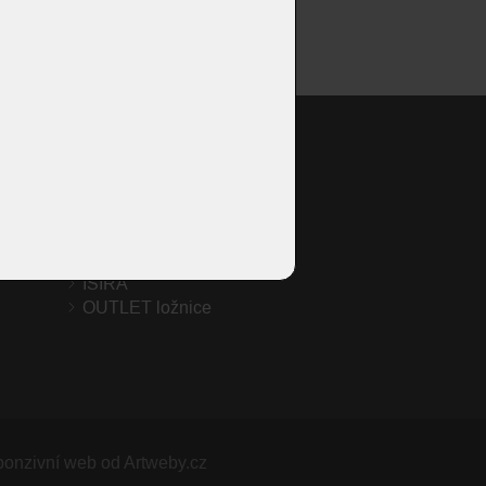
EGLE
1216
 PLUS |
Skříně a šatny
ISIRA
OUTLET ložnice
onzivní web od Artweby.cz