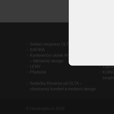
Sedací soupravy OLTA
Židle
SAFIRA
Jídeln
Konferenční stolek ANAFI | Venjakob
STONE
– Německý design
LEMY
Výprod
Předsíně
KOINO
soupra
Sedačka Reverso od OLTA –
všestranný komfort a moderní design
©
Homestyle.cz
2026