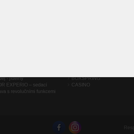
NAPOSLEDY NAVŠTÍVENÉ ODKAZY
 KOINOR
ANAFI
í stul hülsta T 81
PERRY
 by Olta
Šatní skříně Sudbrock MIRIA
Lineární design na míru
ej - jídelny
BOXSPRING
R EXPERIO – sedací
CASINO
va s revolučními funkcemi
Resp