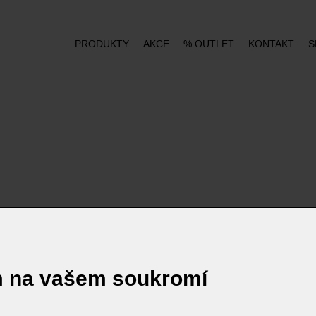
PRODUKTY
AKCE
% OUTLET
KONTAKT
S
m na vašem soukromí