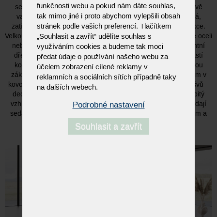
funkčnosti webu a pokud nám dáte souhlas,
sezení přesně podle vašich potřeb. Model BUDDY nabízí dvě
tak mimo jiné i proto abychom vylepšili obsah
varianty područek. Nízká područka je funkční a nastavitelná,
stránek podle vašich preferencí. Tlačítkem
zatímco vysoká područka sází na čistý design bez další funkce.
„Souhlasit a zavřít“ udělíte souhlas s
Velkou předností je také široký výběr ližin – kovové v nerezové oceli
nebo v práškově lakované matné struktuře, případně elegantní
využíváním cookies a budeme tak moci
dřevěné ližiny z přírodního divokého dubu či ořechu. Součástí
předat údaje o používání našeho webu za
kolekce je i křeslo BUDDY, které lze vybavit kulatou trubkovou
účelem zobrazení cílené reklamy v
základnou, kovovou otočnou základnou nebo otočným talířem v
reklamních a sociálních sítích případně taky
kovovém provedení. Samozřejmostí je možnost volby barvy švů –
na dalších webech.
decentní tón v tónu nebo výrazné kontrastní prošití pro osobitý
Podrobné nastavení
vzhled. BUDDY od KOINOR je ideální volbou pro ty, kteří hledají
sedací soupravu s ležérním charakterem, vysokým komfortem a
širokými možnostmi individualizace.
Souhlasit a zavřít