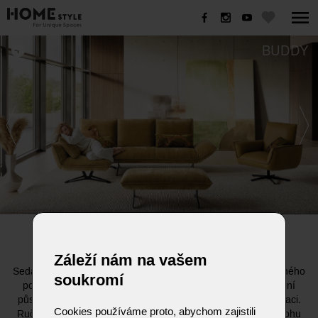
BUDDY
BUDDY
Záleží nám na vašem
Sedací souprava BUDDY od KOINOR je ztělesněním uvolněného
soukromí
pohodlí a moderní variability. Díky velmi ležérnímu čalounění
působí přirozeně, měkce a zve k dlouhému posezení i relaxaci.
Cookies používáme proto, abychom zajistili
Ruční nastavení opěradla umožňuje snadno přizpůsobit polohu