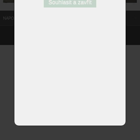
Souhlasit a zavřít
NAPOSLEDY NAVŠTÍVENÉ ODKAZY
©
Homestyle.cz
2026
Responzivní web od Artweby.cz