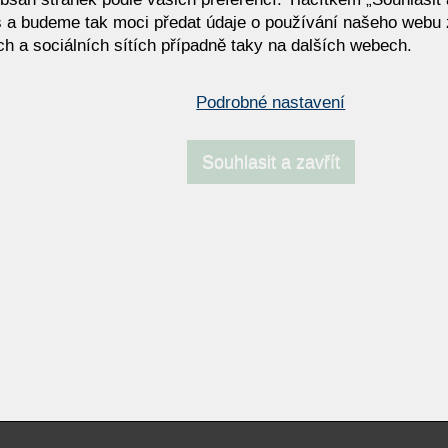
 a budeme tak moci předat údaje o používání našeho webu 
í sedačka do menších i větších
sedák a prohnuté opěradlo
r
h a sociálních sítích případně taky na dalších webech.
-60%
AVIVO - SALE - OUTLET
Podrobné nastavení
- OLTA -15%
Femira VIOLA | Luxusní boxs
výrazným charakterem
Souhlasit a zavřít
Resp