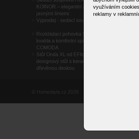
využíváním cookies
KOINOR – elegantní pohodlí s
modern
jasnými liniemi
prosto
reklamy v reklamníc
Výprodej - sedací soupravy
IZUU 
Rozkládací pohovka SEVEN – italská
AKCE 
kvalita a komfortní spánek od VIS
COMODA
Stůl Onda XL od EFforma – sochařský
designový stůl s keramickou nebo
dřevěnou deskou
©
Homestyle.cz
2026