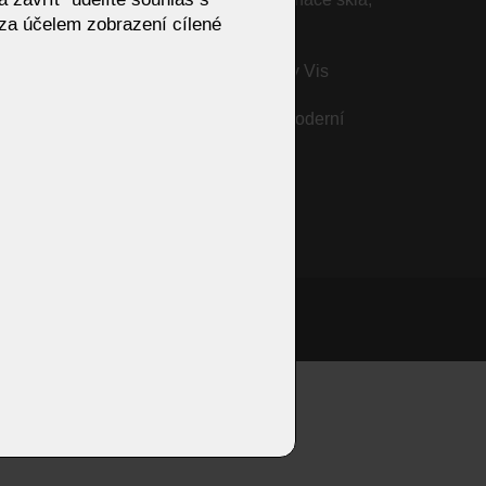
za účelem zobrazení cílené
oceli a oceněného stylu
Rozkládací sedací soupravy Vis
Comoda
pring s
Křeslo BABOO Bullfrog – moderní
design a pohodlí
onzivní web od Artweby.cz