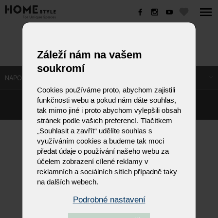
AVANTI
Záleží nám na vašem
soukromí
NAPOSLEDY NAVŠTÍVENÉ ODKAZY
Cookies používáme proto, abychom zajistili
funkčnosti webu a pokud nám dáte souhlas,
©
Homestyle.cz
2026
tak mimo jiné i proto abychom vylepšili obsah
Responzivní web od Artweby.cz
stránek podle vašich preferencí. Tlačítkem
„Souhlasit a zavřít“ udělíte souhlas s
využíváním cookies a budeme tak moci
předat údaje o používání našeho webu za
účelem zobrazení cílené reklamy v
reklamních a sociálních sítích případně taky
na dalších webech.
Podrobné nastavení