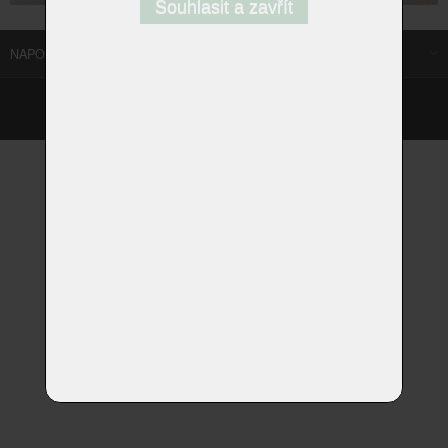
Souhlasit a zavřít
NAPOSLEDY NAVŠTÍVENÉ ODKAZY
©
Homestyle.cz
2026
Responzivní web od Artweby.cz