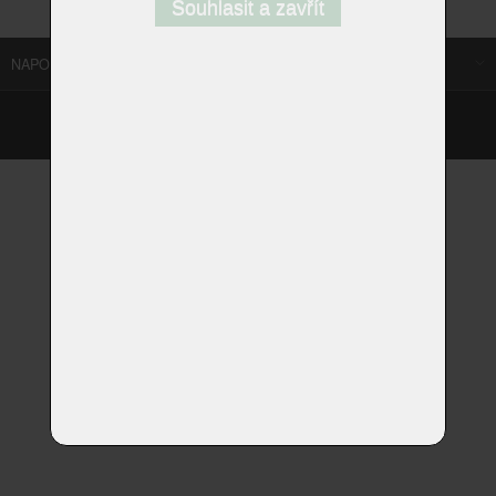
Souhlasit a zavřít
NAPOSLEDY NAVŠTÍVENÉ ODKAZY
©
Homestyle.cz
2026
Responzivní web od Artweby.cz