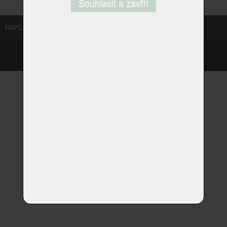
Souhlasit a zavřít
NAPOSLEDY NAVŠTÍVENÉ ODKAZY
©
Homestyle.cz
2026
Responzivní web od Artweby.cz