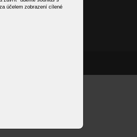
za účelem zobrazení cílené
Výprodej - sedací soupravy
jídelna bullfrog TABLO
onzivní web od Artweby.cz