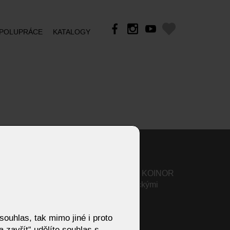
POLUPRÁCE
KATALOGY
Sedací souprava Wendy od KOINOR
– zaoblený design s organickými
liniemi a moderní elegancí
Konferenční stolky
ouhlas, tak mimo jiné i proto
 zavřít“ udělíte souhlas s
Předsíně