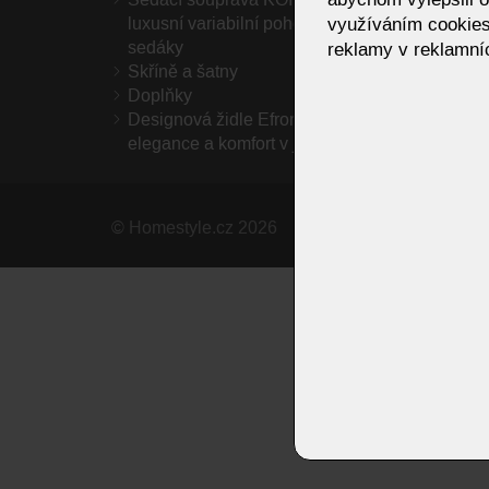
využíváním cookies
luxusní variabilní pohovka s otočnými
sedáky
reklamy v reklamníc
Skříně a šatny
Katal
Doplňky
AVAN
Designová židle Efroma LISA –
elegance a komfort v jednom
©
Homestyle.cz
2026