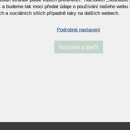
 a budeme tak moci předat údaje o používání našeho webu 
h a sociálních sítích případně taky na dalších webech.
ogy
Sedací soupravy Bullfrog
TI
Výprodej - obývací pokoje
Podrobné nastavení
Souhlasit a zavřít
Resp