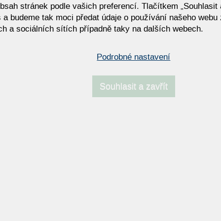
bsah stránek podle vašich preferencí. Tlačítkem „Souhlasit a
 a budeme tak moci předat údaje o používání našeho webu 
h a sociálních sítích případně taky na dalších webech.
THEKLA
Podrobné nastavení
Souhlasit a zavřít
NAPOSLEDY NAVŠTÍVENÉ ODKAZY
ový stolek Febe | Design
Konferenční stolky
| Eforma
í soupravy OLTA
Moderní křeslo Ray OLTA –
čalouněné křeslo ve dvou vel
i otočné verzi
vitrína -60%
Eforma SIR | Luxusní italský
konferenční stolek s mramor
podstavou
 OFFICE
BALOU