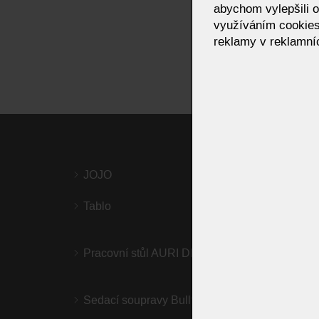
abychom vylepšili o
využíváním cookies
reklamy v reklamníc
JOJO
Design
Moom 
Tablo
Sedac
Pracovní stůl AURI DESK
FONIS 
Sedací soupravy Bullfrog
HOME