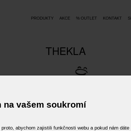
PRODUKTY
AKCE
% OUTLET
KONTAKT
S
THEKLA
m na vašem soukromí
roto, abychom zajistili funkčnosti webu a pokud nám dáte s