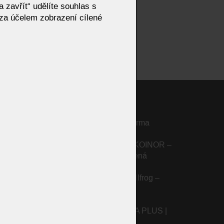
 zavřít“ udělíte souhlas s
za účelem zobrazení cílené
Designový stolek Perry| Eforma
Dynamické křeslo Jody od KOINOR –
ikostech
inteligentní komfort a přirozená
relaxace
Sedací souprava AKITO Bullfrog –
ovou
moderní design a pohodlí
Šatní skříně Sudbrock MIRIA PLUS |
Lineární design na míru