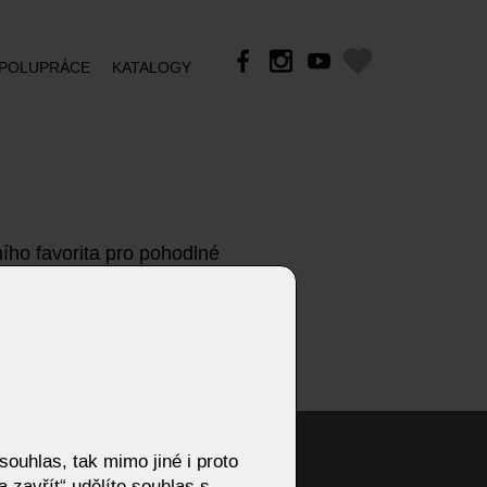
POLUPRÁCE
KATALOGY
ního favorita pro pohodlné
v, materiálů a detailů, které
Všechny naše modely mají
odlně sedět.
ouhlas, tak mimo jiné i proto
 zavřít“ udělíte souhlas s