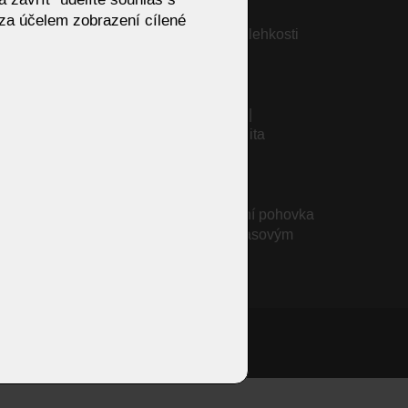
Sudbrock GOYA | Umění
za účelem zobrazení cílené
minimalistického designu a lehkosti
usní
T1012
–
Konferenční stolek CANNA |
asový
Venjakob – Elegance a kvalita
BRENDO
WILLOW od OLTA – moderní pohovka
s flexibilní sestavou a nadčasovým
designem
onzivní web od Artweby.cz