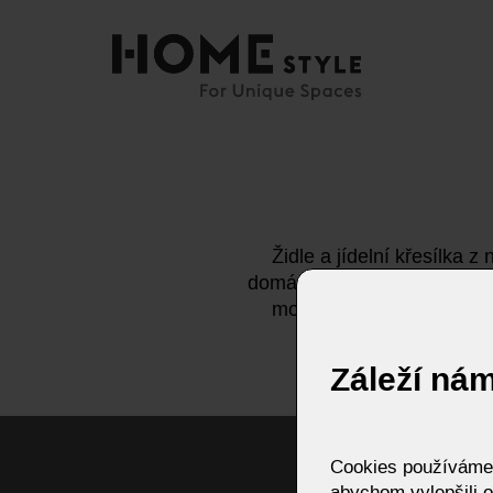
Židle a jídelní křesílka 
domácí stolování. Stačí jen 
mohou být kombinovány t
samozřejmě 
Záleží ná
Cookies používáme p
abychom vylepšili o