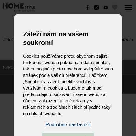
OUTLET - JÍDELNY
Záleží nám na vašem
Jídelna je místo, kde se celá rodina setkává, tak proč si nedopřát to
soukromí
nejlepší za skvělé ceny.
Cookies používáme proto, abychom zajistili
funkčnosti webu a pokud nám dáte souhlas,
NAPOSLEDY NAVŠTÍVENÉ ODKAZY
tak mimo jiné i proto abychom vylepšili obsah
stránek podle vašich preferencí. Tlačítkem
„Souhlasit a zavřít“ udělíte souhlas s
©
Homestyle.cz
2026
využíváním cookies a budeme tak moci
Responzivní web od Artweby.cz
předat údaje o používání našeho webu za
účelem zobrazení cílené reklamy v
reklamních a sociálních sítích případně taky
na dalších webech.
Podrobné nastavení