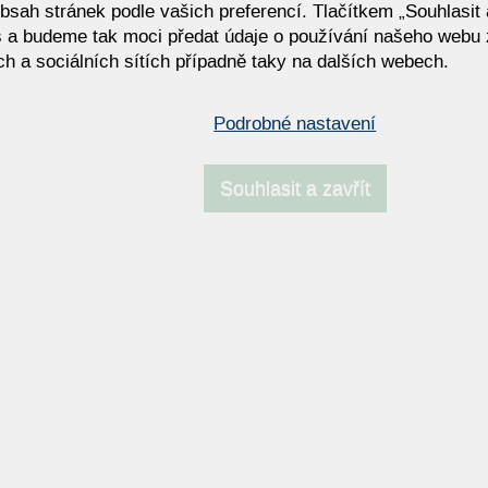
bsah stránek podle vašich preferencí. Tlačítkem „Souhlasit a
 a budeme tak moci předat údaje o používání našeho webu 
h a sociálních sítích případně taky na dalších webech.
MIRIA PLUS - ŠATNÍ SKŘÍNĚ
Podrobné nastavení
Souhlasit a zavřít
NAPOSLEDY NAVŠTÍVENÉ ODKAZY
o BLOBB.DE LUXE Bullfrog –
Rozkládací pohovka PARKE
í design a pohodlí
moderní komfort s italskou el
 Pro Bier Bullfrog – moderní
Sedací soupravy Bullfrog
 a pohodlí
e femira
VITTORIA
R ABBY: Moderní sedací
Sedací soupravy KOINOR