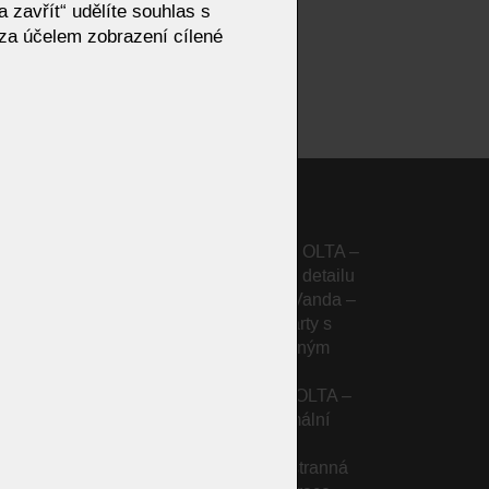
 zavřít“ udělíte souhlas s
za účelem zobrazení cílené
R –
Designová pohovka ELIXÍR OLTA –
egancí
komfort a inovace v každém detailu
Sedací souprava KOINOR Vanda –
elegantní design Tamary Härty s
jemnými liniemi a nastavitelným
komfortem
Sedačka Mistral od značky OLTA –
asymetrický design a maximální
komfort
Phoenix od KOINOR – všestranná