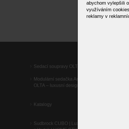
abychom vylepšili o
využíváním cookies
reklamy v reklamníc
Sedací soupravy OLTA
Křesl
modern
Modulární sedačka Amalfi od značky
Křeslo
OLTA – luxusní designová pohovka
design
Katalogy
Postel
Sudbrock CUBO | Luxusní německý
KOINO