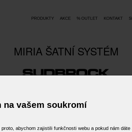
PRODUKTY
AKCE
% OUTLET
KONTAKT
S
MIRIA ŠATNÍ SYSTÉM
m na vašem soukromí
roto, abychom zajistili funkčnosti webu a pokud nám dáte s