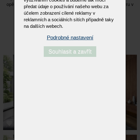
využíváním cookies a budeme tak moci
opěrka hlavy u vyšší verze opěradla, poskytují vynikající oporu v
předat údaje o používání našeho webu za
jakékoli poloze pro čistou relaxaci.
účelem zobrazení cílené reklamy v
reklamních a sociálních sítích případně taky
- dvě výšky zad, polohování sklonu zad a opěrky hlavy
na dalších webech.
- čtyři varianty nohou v různých materiálech
- volitelná barva stehu - možnost kontrastního prošití
Podrobné nastavení
- ořechový, dubový nebo čalouněný spodní rám
Souhlasit a zavřít