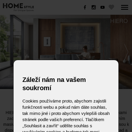
HIERO
Záleží nám na vašem
soukromí
HIERO
Cookies používáme proto, abychom zajistili
funkčnosti webu a pokud nám dáte souhlas,
HIERO je modulární sedací souprava se dvěma různými výškami
tak mimo jiné i proto abychom vylepšili obsah
zad. Nosný rám je k dispozici v čalounění nebo se zvýrazněním
stránek podle vašich preferencí. Tlačítkem
masivního dřeva z dubu nebo ořechu. Pro maximální pohodlí jsou k
„Souhlasit a zavřít“ udělíte souhlas s
dispozici tři tvrdosti sezení. Jednoduché je nastavení sklonu zad a